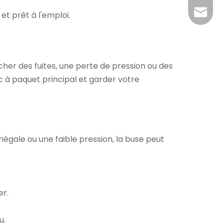
claire@
et prêt à l'emploi.
er des fuites, une perte de pression ou des
ac à paquet principal
et garder votre
inégale ou une faible pression, la buse peut
er.
u.