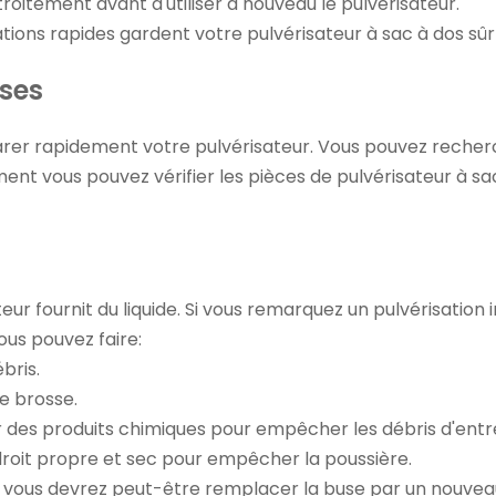
troitement avant d'utiliser à nouveau le pulvérisateur.
tions rapides gardent votre pulvérisateur à sac à dos sûr 
uses
er rapidement votre pulvérisateur. Vous pouvez recherch
mment vous pouvez
vérifier les pièces de pulvérisateur à s
eur fournit du liquide. Si vous remarquez un pulvérisation 
us pouvez faire:
ébris.
e brosse.
ter des produits chimiques pour empêcher les débris d'entr
roit propre et sec pour empêcher la poussière.
y, vous devrez peut-être remplacer la buse par un nouvea