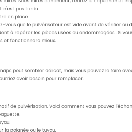
fuites. Si les fuites continuent, retirez le capuchon et inspe
t n'est pas tordu.
ttre en place.
vous que le pulvérisateur est vide avant de vérifier ou de 
ident
à repérer les pièces usées ou endommagées
. Si vo
s et fonctionnera mieux.
 knaps
peut sembler délicat, mais vous pouvez le faire ave
ourriez avoir besoin pour remplacer.
otif de pulvérisation. Voici comment vous pouvez l'échan
baguette.
uyau.
r la poignée ou le tuyau.