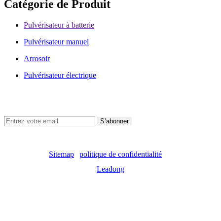
Catégorie de Produit
Pulvérisateur à batterie
Pulvérisateur manuel
Arrosoir
Pulvérisateur électrique
Suivez-Nous
S’abonner
Droits d'auteur ©
2023
Shixia Holding Co.,Ltd. Tous droits
réservés. |
Sitemap
|
politique de confidentialité
| Soutenu par
Leadong
Comment un pulvérisateur à brume fine à gâchette crée de
petites gouttelettes uniformes