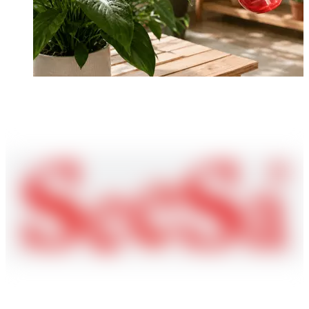
Shixia Holding Co., Ltd., est une société chinoise qui se concentre
depuis de nombreuses années sur la production de diverses buses
pour conduites d'eau. Notre objectif est de fournir des services
satisfaisants à de nombreux consommateurs.
processeur d'enrouleur de tuyau rétractable à stockage facile
facilité
d'utilisation Processeur d'enroulement de tuyau rétractable
Comment brumiser les feuilles des plantes sans créer de
Processeur d'enrouleur de tuyau rétractable peu encombrant
grandes taches humides
protection de tuyau processeur d'enrouleur de tuyau rétractable
Processeur d'enroulement de tuyau pour jardins
Processeur
d'enroulement de tuyau pour lave-autos
Processeur d'enroulement de
tuyau pour le nettoyage
Processeur d'enroulement de tuyau pour la
lutte contre les incendies
Shixia Holding Co., Ltd. a été créée en 1978 et compte plus de 1
300 employés et plus de 500 ensembles de diverses machines de
moulage par injection, machines de moulage par soufflage et autres