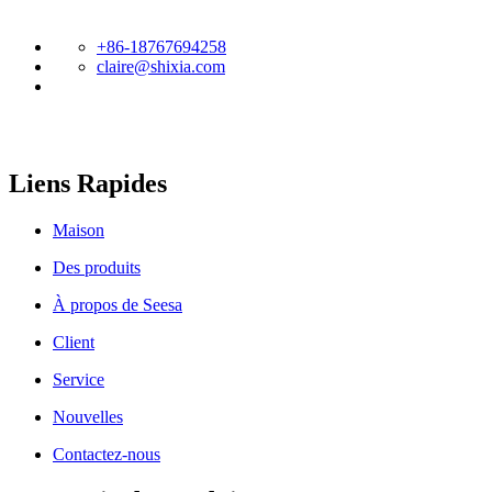
équipements de pointe.
+86-18767694258
claire@shixia.com
Liens Rapides
Maison
Des produits
À propos de Seesa
Comment la longueur et l’angle du tube plongeur affectent un
Client
pulvérisateur d’eau à gâchette en plastique
Service
Nouvelles
Contactez-nous