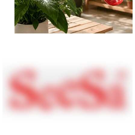
Shixia Holding Co., Ltd., est une entreprise chinoise spécialisée
dans la production et la transformation de divers
arroseur de jardin
s
depuis de nombreuses années. La pratique à long terme de
nombreux consommateurs a prouvé que nous sommes crédibles.
Comment brumiser les feuilles des plantes sans créer de
grandes taches humides
Shixia Holding Co., Ltd. a été créée en 1978 et compte plus de 1
300 employés et plus de 500 ensembles de diverses machines de
moulage par injection, machines de moulage par soufflage et autres