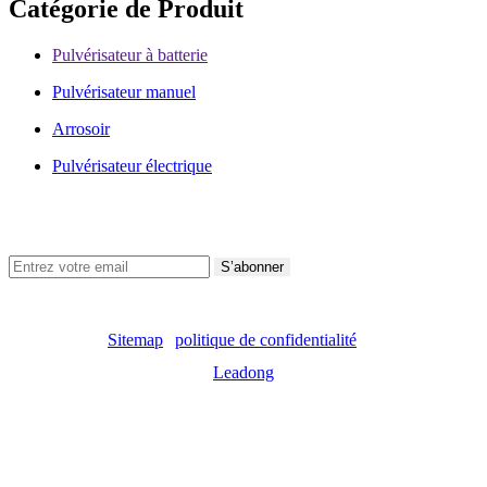
Catégorie de Produit
Pulvérisateur à batterie
Pulvérisateur manuel
Arrosoir
Pulvérisateur électrique
Suivez-Nous
S’abonner
Droits d'auteur ©
2023
Shixia Holding Co.,Ltd. Tous droits
réservés. |
Sitemap
|
politique de confidentialité
| Soutenu par
Leadong
Comment un pulvérisateur à brume fine à gâchette crée de
petites gouttelettes uniformes