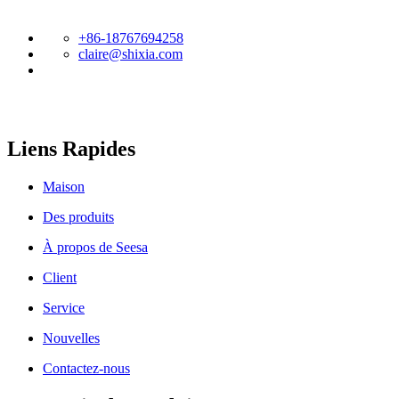
équipements de pointe.
+86-18767694258
claire@shixia.com
Liens Rapides
Maison
Des produits
À propos de Seesa
Comment la longueur et l’angle du tube plongeur affectent un
Client
pulvérisateur d’eau à gâchette en plastique
Service
Nouvelles
Contactez-nous