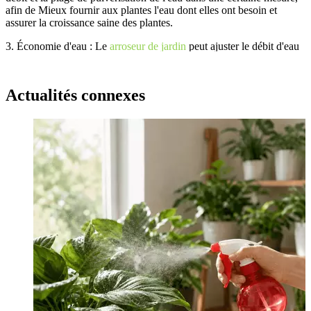
afin de
Mieux fournir aux plantes l'eau dont elles ont besoin et
assurer la croissance saine des plantes.
3.
Économie d'eau : Le
arroseur de jardin
peut ajuster le débit d'eau
et la plage de pulvérisation en fonction des besoins, éviter le
gaspillage d'eau, atteindre l'objectif d'économiser l'eau et avoir une
signification positive
pour la protection de l’environnement.
Actualités connexes
4.
Augmenter la valeur du jardin :
Arroseur de jardin
Les plantes
peuvent ajouter de la beauté au jardin ou à la pelouse, rendre les
plantes plus vives en couleur et en vitalité et augmenter la valeur du
jardin.
5.
Réduire les coûts de main-d'œuvre: par rapport à l'arrosage
manuel,
arroseur de jardin
s peuvent réduire l'utilisation de la main-
d'œuvre et réduire les coûts de main-d'œuvre, ce qui est
particulièrement important pour la gestion de grands jardins ou
pelouses.
6.
Pour résumer,
arroseur de jardin
Les s sont d'une grande valeur
pour la gestion et l'entretien des jardins ou des pelouses, non
seulement pour améliorer l'efficacité et réduire les coûts, mais
également pour avoir une importance positive pour
l'environnement.
protection mentale et embellissement des jardins.