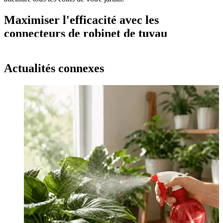
Maximiser l'efficacité avec les
connecteurs de robinet de tuyau
Pour réellement libérer l'efficacité de votre système d'arrosage de
jardin, il est important d'utiliser correctement les connecteurs de
Actualités connexes
robinets de tuyau et de les entretenir régulièrement. Voici quelques
conseils pour vous aider à tirer le meilleur parti de vos connecteurs :
Entretien régulier
Un entretien régulier de vos raccords de robinetterie est crucial pour
garantir leur longévité et leurs performances. Cela inclut la
vérification de tout signe d’usure, le nettoyage des connecteurs pour
éliminer la saleté et les débris et le remplacement rapide de toute
pièce endommagée. En gardant vos connecteurs en bon état, vous
pouvez éviter les fuites et assurer un débit d'eau constant.
Installation correcte
Une installation correcte des connecteurs de robinets de tuyau est
essentielle pour obtenir une connexion sûre et sans fuite. Assurez-
vous de suivre attentivement les instructions du fabricant et de vous