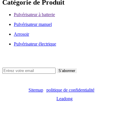
Catégorie de Produit
Pulvérisateur à batterie
Pulvérisateur manuel
Arrosoir
Pulvérisateur électrique
Suivez-Nous
S’abonner
Droits d'auteur ©
2023
Shixia Holding Co.,Ltd. Tous droits
réservés. |
Sitemap
|
politique de confidentialité
| Soutenu par
Leadong
Comment un pulvérisateur à brume fine à gâchette crée de
petites gouttelettes uniformes