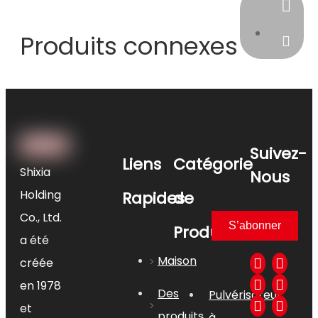
+86-18
Produits connexes
claire@
Suivez-
Liens
Catégorie
Shixia
Nous
Holding
Rapides
de
Co., Ltd.
S’abonner
Produit
a été
Maison
créée
en 1978
Des
Pulvérisateur
et
produits
à