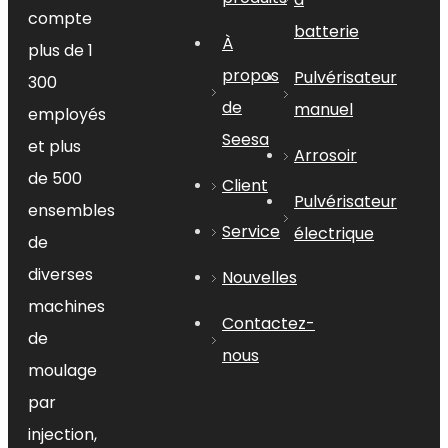
compte
batterie
À
plus de 1
propos
Pulvérisateur
300
de
manuel
employés
Seesa
et plus
Arrosoir
de 500
Présentation du produit
Client
Pulvérisateur
ensembles
Service
électrique
Un enrouleur de tuyau d'arrosage
de
est un appareil qui vous aide à
diverses
Nouvelles
stocker et à gérer votre tuyau
machines
d'arrosage. Il existe de nombreux
Contactez-
de
types différents d’enrouleurs de
nous
tuyaux d’arrosage disponibles sur le
moulage
marché, et chaque type présente
par
ses propres avantages et
injection,