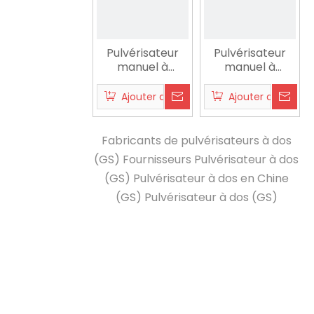
Pulvérisateur
Pulvérisateur
manuel à
manuel à
paquet SX-
paquet SX-
LKG16F
LKG12F
Ajouter au panier
Ajouter au panier
Fabricants de pulvérisateurs à dos
(GS)
Fournisseurs Pulvérisateur à dos
(GS)
Pulvérisateur à dos en Chine
(GS)
Pulvérisateur à dos (GS)