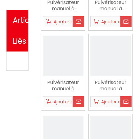
Pulvérisateur
Pulvérisateur
manuel à
manuel à
paquet SX-
paquet SX-
Articles
LKG16G
LKG16C
Ajouter au panier
Ajouter au panier
Liés
Pulvérisateur
Pulvérisateur
manuel à
manuel à
paquet SX-
paquet SX-
LKG20C
LKG18C
Ajouter au panier
Ajouter au panier