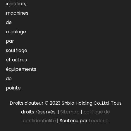
injection,
machines
de
moulage
par
soufflage
et autres
équipements
de
pointe.
Droits d'auteur ©
2023
Shixia Holding Co.,Ltd. Tous
droits réservés. |
Sitemap
|
politique de
confidentialité
| Soutenu par
Leadong