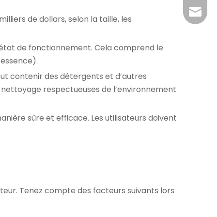
claire@
iers de dollars, selon la taille, les
n état de fonctionnement. Cela comprend le
à essence).
ut contenir des détergents et d’autres
s de nettoyage respectueuses de l’environnement
ière sûre et efficace. Les utilisateurs doivent
sateur. Tenez compte des facteurs suivants lors