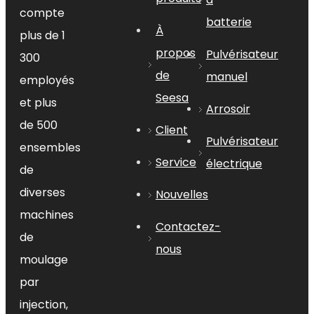
aucun outil n’est requis. Il vous suffit
compte
batterie
À
de le clipser sur votre robinet et de
plus de 1
visser votre tuyau, et le tour est
propos
Pulvérisateur
300
joué.
de
manuel
employés
Seesa
et plus
Arrosoir
de 500
Quelles sont les
Client
Pulvérisateur
applications de
ensembles
Service
électrique
Connecteur de robinet
de
de tuyau flexible en
diverses
Nouvelles
ABS pour l'intérieur
?
machines
Contactez-
de
nous
moulage
Le connecteur de robinet de tuyau
par
flexible en ABS est polyvalent et
injection,
peut être utilisé pour diverses