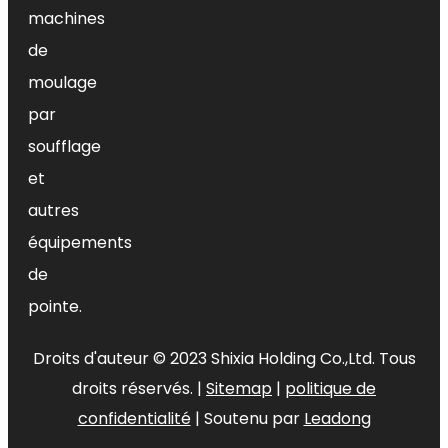
machines
tâches, telles que remplir des
casseroles, laver la vaisselle ou
de
nettoyer les comptoirs. Il est
moulage
également conçu pour résister à
par
une pression d’eau élevée et aux
soufflage
conditions météorologiques
et
extérieures, ce qui le rend adapté
aux activités nautiques intérieures
autres
et extérieures. Avec ce connecteur,
équipements
vos tâches liées à l'eau en intérieur
de
deviennent plus faciles et plus
pointe.
agréables.
Droits d'auteur ©
2023
Shixia Holding Co.,Ltd. Tous
droits réservés. |
Sitemap
|
politique de
Comment sélectionner
confidentialité
| Soutenu par
Leadong
Connecteur de robinet