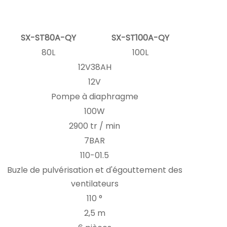
SX-ST80A-QY
SX-ST100A-QY
80L
100L
12V38AH
12V
Pompe à diaphragme
100W
2900 tr / min
7BAR
110-01.5
Buzle de pulvérisation et d'égouttement des
ventilateurs
110 °
2,5 m