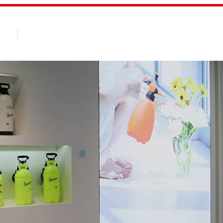
on
Des Produits
Client
À Propos de 