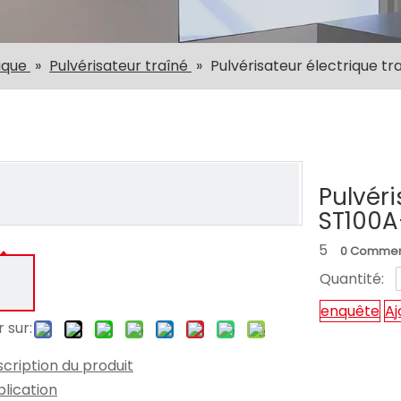
ique
»
Pulvérisateur traîné
»
Pulvérisateur électrique t
Pulvéri
ST100A
5
0 Commen
Quantité:
enquête
Aj
 sur:
cription du produit
lication