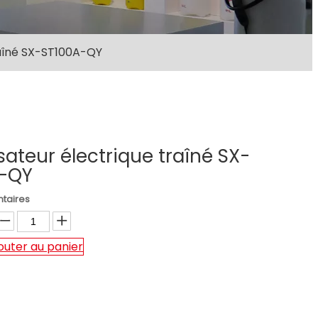
raîné SX-ST100A-QY
sateur électrique traîné SX-
-QY
taires
outer au panier