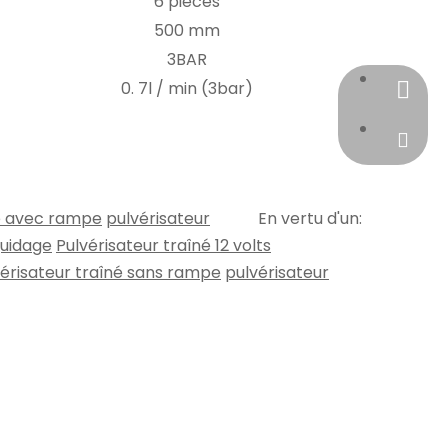
6 pièces
500 mm
3BAR
0. 7l / min (3bar)
+86-18
claire@
né avec rampe
pulvérisateur
En vertu d'un:
guidage
Pulvérisateur traîné 12 volts
érisateur traîné sans rampe
pulvérisateur