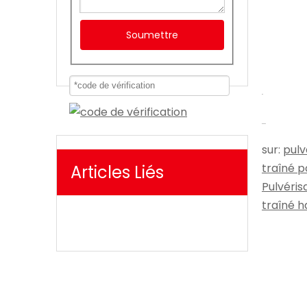
Soumettre
sur:
pulv
traîné p
Articles Liés
Pulvéris
traîné h