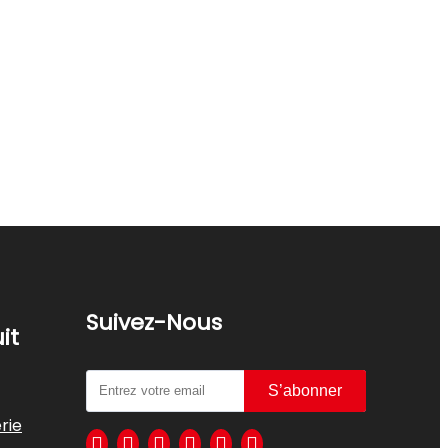
Suivez-Nous
it
S’abonner
rie