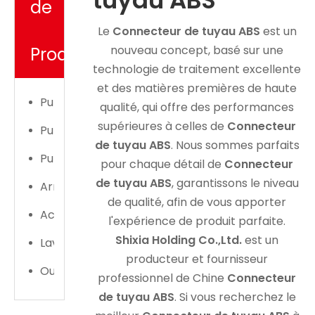
tuyau ABS
de
Le
Connecteur de tuyau ABS
est un
nouveau concept, basé sur une
Produit
technologie de traitement excellente
et des matières premières de haute
Pulvérisateur électrique
qualité, qui offre des performances
supérieures à celles de
Connecteur
Pulvérisateur manuel
de tuyau ABS
. Nous sommes parfaits
Pulvérisateur électrique
pour chaque détail de
Connecteur
de tuyau ABS
, garantissons le niveau
Arrosoir
de qualité, afin de vous apporter
Accessoires de pulvérisateur
l'expérience de produit parfaite.
Shixia Holding Co.,Ltd.
est un
Laveuse de voiture
producteur et fournisseur
Outil d'irrigation de jardin
professionnel de Chine
Connecteur
de tuyau ABS
. Si vous recherchez le