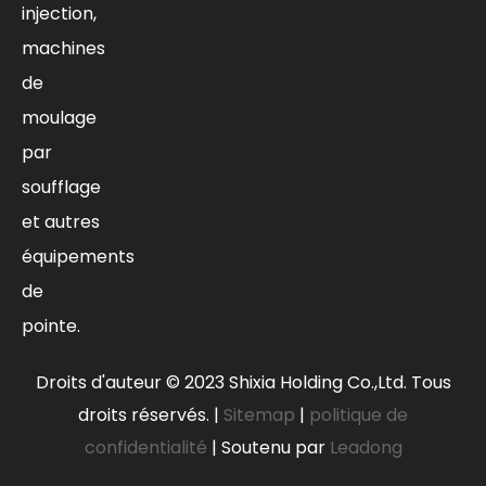
injection,
machines
de
moulage
par
soufflage
et autres
équipements
de
pointe.
Droits d'auteur ©
2023
Shixia Holding Co.,Ltd. Tous
droits réservés. |
Sitemap
|
politique de
confidentialité
| Soutenu par
Leadong