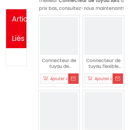
meilleur
Connecteur de tuyau ABS
à
prix bas, consultez-nous maintenant!
Articles
Liés
Connecteur de
Connecteur de
tuyau de
tuyau flexible
mélangeur ABS
ABS pour jardin
correspondant
Ajouter au panier
Ajouter au panier
à un tuyau de 1/2
à 5/8 pouces
pour l'extérieur