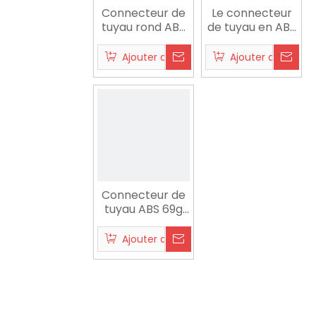
Connecteur de
Le connecteur
tuyau rond ABS
de tuyau en ABS
9g pour jardin
assure une
irrigation
Ajouter au panier
Ajouter au panier
efficace pour le
jardinage
Connecteur de
tuyau ABS 69g
correspondant
au tuyau
Ajouter au panier
1/2'-5/8'