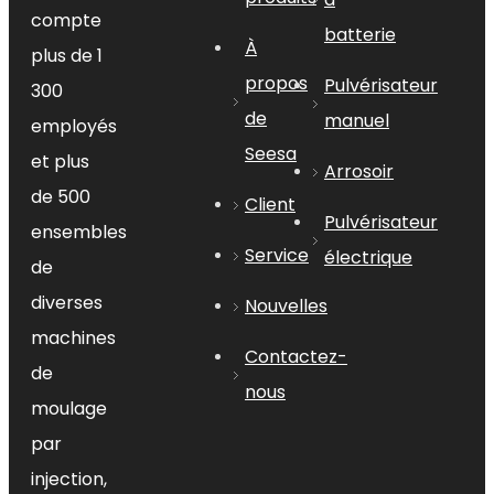
compte
batterie
2724 pièces/40
À
plus de 1
QG ;
propos
Pulvérisateur
300
Port
Ningbo, Chine
de
manuel
employés
Seesa
Détails
et plus
Arrosoir
de 500
Caractéristiques:
Client
Pulvérisateur
ensembles
Utilisé pour la protection des
Service
électrique
de
plantes, facile à utiliser pour
diverses
Nouvelles
pulvériser les parasites, les
machines
mauvaises herbes et les plantes
Contactez-
malades.
de
nous
moulage
par
1) Fait de PE et PP
injection,
2) Gamme de pression