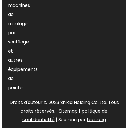
machines
pulvérisateurs avec robuste
de
construction
3) Used pour usine protection,
moulage
facile à utiliser pour pulvérisation
par
les parasites, mauvaises herbes et
soufflage
malade plantes
et
4) Solide et écurie pression
autres
résistant récipient avec large
ouverture pour facile
équipements
remplissage
de
5) Sécurité soupape et manuel
pointe.
pression libérer
6) Fort confortable pompe en
Droits d'auteur ©
2023
Shixia Holding Co.,Ltd. Tous
métal poignée pour sûr et
droits réservés. |
Sitemap
|
politique de
pratique fonctionnement
confidentialité
| Soutenu par
Leadong
7) Pompe poignée avec