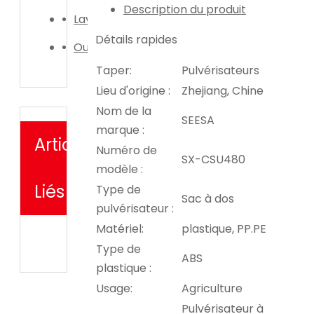
Description du produit
Laveuse de voiture
Détails rapides
Outil d'irrigation de jardin
Taper:
Pulvérisateurs
Lieu d'origine :
Zhejiang, Chine
Nom de la
SEESA
marque :
Articles
Numéro de
SX-CSU480
modèle :
Liés
Type de
Sac à dos
pulvérisateur :
Matériel:
plastique, PP.PE
Type de
ABS
plastique :
Usage:
Agriculture
Pulvérisateur à