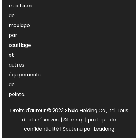
machines
Fournisseurs Pulvérisateur triger
de
SX-102
moulage
par
soufflage
et
autres
équipements
de
pointe.
Droits d'auteur ©
2023
Shixia Holding Co.,Ltd. Tous
droits réservés. |
Sitemap
|
politique de
confidentialité
| Soutenu par
Leadong