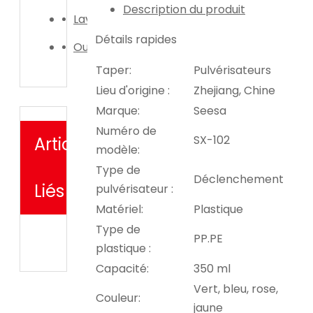
Description du produit
Laveuse de voiture
Détails rapides
Outil d'irrigation de jardin
Taper:
Pulvérisateurs
Lieu d'origine :
Zhejiang, Chine
Marque:
Seesa
Numéro de
SX-102
Articles
modèle:
Type de
Déclenchement
Liés
pulvérisateur :
Matériel:
Plastique
Type de
PP.PE
plastique :
Capacité:
350 ml
Vert, bleu, rose,
Couleur:
jaune