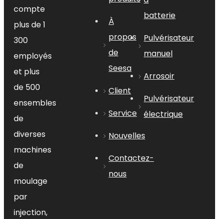
compte
batterie
À
plus de 1
propos
Pulvérisateur
Détails
300
de
manuel
employés
Seesa
et plus
Arrosoir
de 500
Client
Pulvérisateur
ensembles
Service
électrique
de
diverses
Nouvelles
machines
Contactez-
de
sur:
Pulvérisateur
En vertu d'un:
nous
déclencheur SX-102
Pulvérisateur
moulage
triger Chine SX-102
Fabricants de
par
pulvérisateurs triger SX-102
Usine
injection,
de pulvérisateur triger SX-102