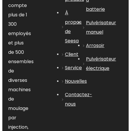
compte
A
batterie
HNE. Temps
À
plus de 1
30
négocier
(jours)
propos
Pulvérisateur
300
de
manuel
employés
Seesa
et plus
Arrosoir
Détails
de 500
Client
Pulvérisateur
ensembles
Service
électrique
de
sur:
pulvérisateur à
En vertu d'un:
diverses
Nouvelles
gâchette
pulvérisateur à gâchette
machines
en plastique
pulvérisateur à
Contactez-
gâchette avec tuyau
pulvérisateur
de
nous
à gâchette à haute viscosité
moulage
Pulvérisateur à gâchette 250 ml
par
Pulvérisateur à gâchette de 28 mm
injection,
pulvérisateur à gâchette résistant