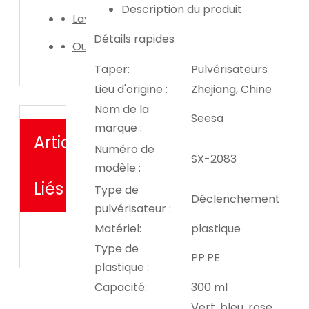
Description du produit
Laveuse de voiture
Détails rapides
Outil d'irrigation de jardin
Taper:
Pulvérisateurs
Lieu d'origine :
Zhejiang, Chine
Nom de la
Seesa
marque :
Articles
Numéro de
SX-2083
modèle :
Liés
Type de
Déclenchement
pulvérisateur :
Matériel:
plastique
Type de
PP.PE
plastique :
Capacité:
300 ml
Vert, bleu, rose,