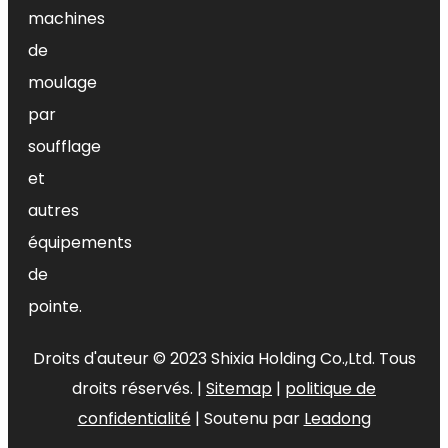
machines
aux acides
pulvérisateur à gâchette
noir
pulvérisateur à gâchette bleue
de
moulage
par
soufflage
et
autres
équipements
de
pointe.
Droits d'auteur ©
2023
Shixia Holding Co.,Ltd. Tous
droits réservés. |
Sitemap
|
politique de
confidentialité
| Soutenu par
Leadong