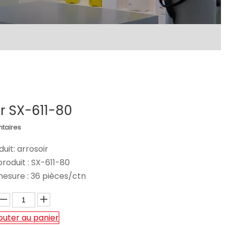
r SX-611-80
taires
uit: arrosoir
roduit :
SX-611-80
mesure :
36 pièces/ctn
outer au panier