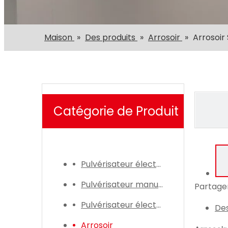
Maison
»
Des produits
»
Arrosoir
»
Arrosoir
Catégorie de Produit
Pulvérisateur électrique
Pulvérisateur manuel
Partager
Pulvérisateur électrique
Des
Arrosoir