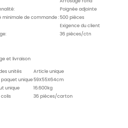
Arrosage rond
nalité:
Poignée adjointe
é minimale de commande :
500 pièces
Exigence du client
ge:
36 pièces/ctn
e et livraison
des unités
Article unique
u paquet unique
59X55X64cm
ut unique
16.600kg
colis
36 pièces/carton