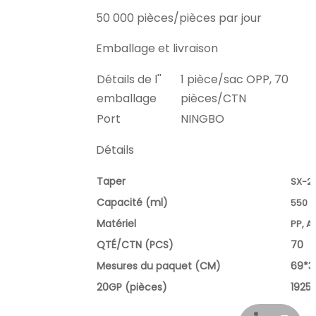
50 000 pièces/pièces par jour
Emballage et livraison
Détails de l''
1 pièce/sac OPP, 70
emballage
pièces/CTN
Port
NINGBO
Détails
Taper
SX-2
Capacité (ml)
550
Matériel
PP, 
QTÉ/CTN (PCS)
70
Mesures du paquet (CM)
69*3
20GP (pièces)
1925
40GP (pièces)
4025