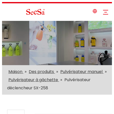
Maison
»
Des produits
»
Pulvérisateur manuel
»
Pulvérisateur à gâchette
»
Pulvérisateur
déclencheur SX-258