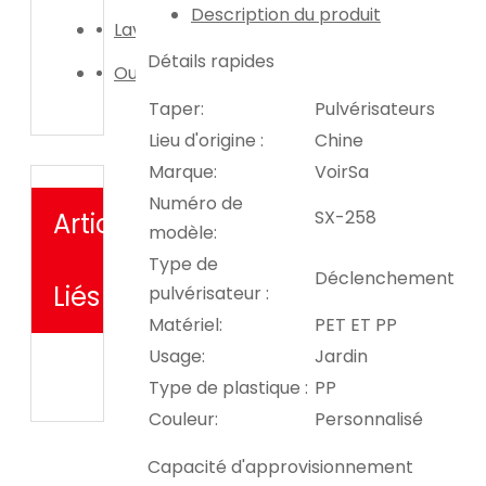
Description du produit
Laveuse de voiture
Détails rapides
Outil d'irrigation de jardin
Taper:
Pulvérisateurs
Lieu d'origine :
Chine
Marque:
VoirSa
Numéro de
SX-258
Articles
modèle:
Type de
Déclenchement
Liés
pulvérisateur :
Matériel:
PET ET PP
Usage:
Jardin
Type de plastique :
PP
Couleur:
Personnalisé
Capacité d'approvisionnement